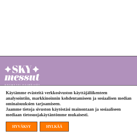
Käytämme evästeitä verkkosivuston käyttäjäliikenteen
analysointiin, markkinoinnin kohdentamiseen ja sosiaalisen median
Suomen kosmetologien yhdistys
ominaisuuksien tarjoamiseen.
Jaamme tietoja sivuston käytöstäsi mainontaan ja sosiaaliseen
mediaan tietosuojakäytäntömme mukaisesti.
©
2026
Suomen kosmetologien yhdistys
HYVÄKSY
HYLKÄÄ