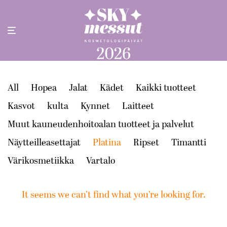
All
Hopea
Jalat
Kädet
Kaikki tuotteet
Kasvot
kulta
Kynnet
Laitteet
Muut kauneudenhoitoalan tuotteet ja palvelut
Näytteilleasettajat
Platina
Ripset
Timantti
Värikosmetiikka
Vartalo
It seems we can’t find what you’re looking for.